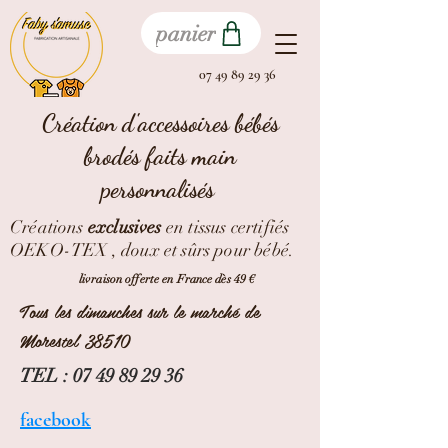
panier
07 49 89 29 36
Création d'accessoires bébés
brodés faits main
personnalisés
Créations
exclusives
en tissus certifiés
OEKO-TEX , doux et sûrs pour bébé.
livraison offerte en France dès 49 €
Tous les dimanches sur le marché de
Morestel 38510
TEL :
07 49 89 29 36
facebook