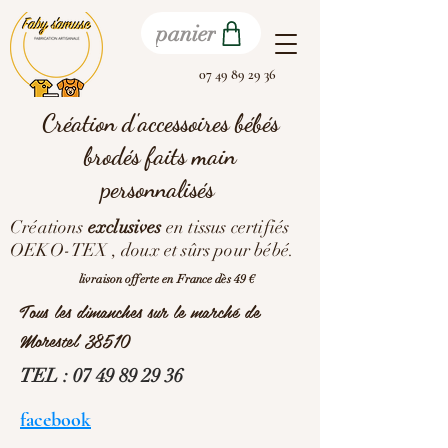
panier
07 49 89 29 36
Création d'accessoires bébés
brodés faits main
personnalisés
Créations
exclusives
en tissus certifiés
OEKO-TEX , doux et sûrs pour bébé.
livraison offerte en France dès 49 €
Tous les dimanches sur le marché de
Morestel 38510
TEL :
07 49 89 29 36
facebook