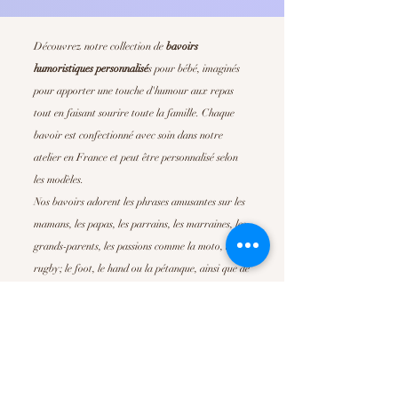
Découvrez notre collection de
bavoirs
humoristiques personnalisé
s
pour bébé, imaginés
pour apporter une touche d'humour aux repas
tout en faisant sourire toute la famille. Chaque
bavoir est confectionné avec soin dans notre
atelier en France et peut être personnalisé selon
les modèles.
Nos bavoirs adorent les phrases amusantes sur les
mamans, les papas, les parrains, les marraines, les
grands-parents, les passions comme la moto, le
rugby; le foot, le hand ou la pétanque, ainsi que de
nombreuses déclarations pleines de tendresse. Ils
sont parfait pour offrir un
cadeau de naissance
original
, un cadeau de baby shower ou simplement
pour faire plaisir à de jeunes parents.
Confortables, absorbants et faciles d'entretien, nos