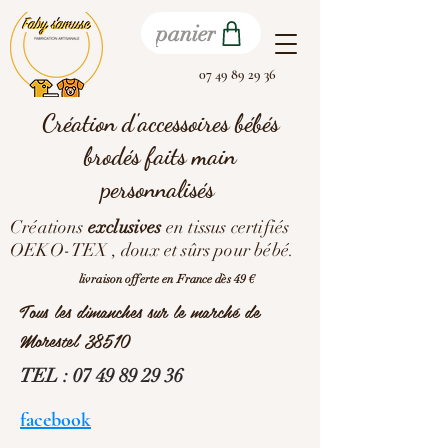
panier
07 49 89 29 36
Création d'accessoires bébés
brodés faits main
personnalisés
Créations
exclusives
en tissus certifiés
OEKO-TEX , doux et sûrs pour bébé.
livraison offerte en France dès 49 €
Tous les dimanches sur le marché de
Morestel 38510
TEL :
07 49 89 29 36
facebook