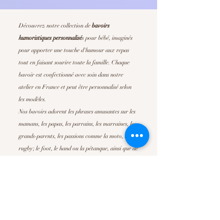
Découvrez notre collection de
bavoirs
humoristiques personnalisé
s
pour bébé, imaginés
pour apporter une touche d'humour aux repas
tout en faisant sourire toute la famille. Chaque
bavoir est confectionné avec soin dans notre
atelier en France et peut être personnalisé selon
les modèles.
Nos bavoirs adorent les phrases amusantes sur les
mamans, les papas, les parrains, les marraines, les
grands-parents, les passions comme la moto, le
rugby; le foot, le hand ou la pétanque, ainsi que de
nombreuses déclarations pleines de tendresse. Ils
sont parfait pour offrir un
cadeau de naissance
original
, un cadeau de baby shower ou simplement
pour faire plaisir à de jeunes parents.
Confortables, absorbants et faciles d'entretien, nos