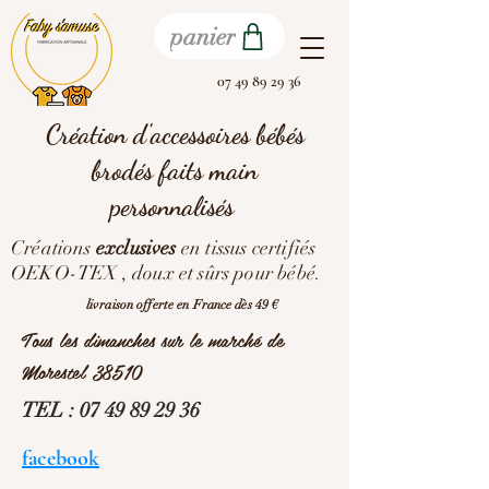
panier
07 49 89 29 36
Création d'accessoires bébés
brodés faits main
personnalisés
Créations
exclusives
en tissus certifiés
OEKO-TEX , doux et sûrs pour bébé.
livraison offerte en France dès 49 €
Tous les dimanches sur le marché de
Morestel 38510
TEL :
07 49 89 29 36
facebook