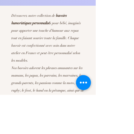
Découvrez notre collection de
bavoirs
humoristiques personnalisé
s
pour bébé, imaginés
pour apporter une touche d'humour aux repas
tout en faisant sourire toute la famille. Chaque
bavoir est confectionné avec soin dans notre
atelier en France et peut être personnalisé selon
les modèles.
Nos bavoirs adorent les phrases amusantes sur les
mamans, les papas, les parrains, les marraines, les
grands-parents, les passions comme la moto, le
rugby; le foot, le hand ou la pétanque, ainsi que de
nombreuses déclarations pleines de tendresse. Ils
sont parfait pour offrir un
cadeau de naissance
original
, un cadeau de baby shower ou simplement
pour faire plaisir à de jeunes parents.
Confortables, absorbants et faciles d'entretien, nos