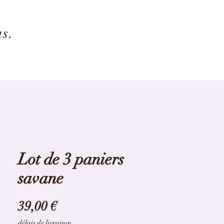
us.
Lot de 3 paniers
savane
Prix
39,00 €
délais de livraison