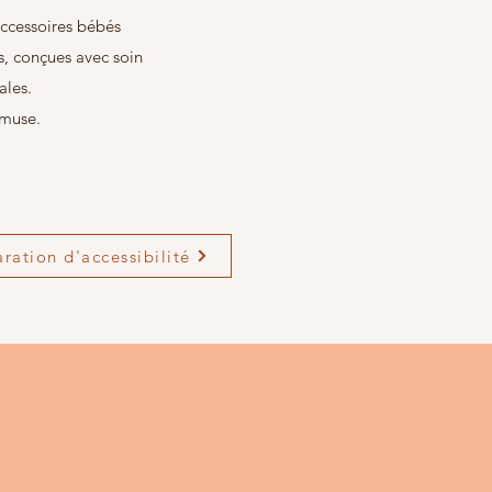
ccessoires bébés
s, conçues avec soin
ales.
amuse.
aration d'accessibilité