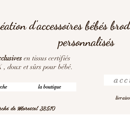
éation d'accessoires bébés bro
personnalisés
clusives
en tissus certifiés
 doux et sûrs pour bébé.
acc
rche
la boutique
livrais
arché de Morestel 38510