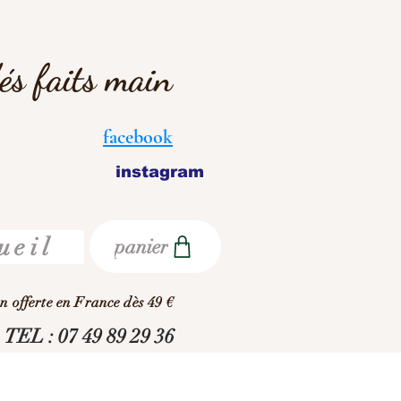
dés faits main
facebook
instagram
ueil
panier
on offerte en France dès 49 €
TEL : 07 49 89 29 36