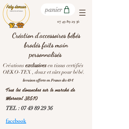
panier
07 49 89 29 36
Création d'accessoires bébés
brodés faits main
personnalisés
Créations
exclusives
en tissus certifiés
OEKO-TEX , doux et sûrs pour bébé.
livraison offerte en France dès 49 €
Tous les dimanches sur le marché de
Morestel 38510
TEL :
07 49 89 29 36
facebook