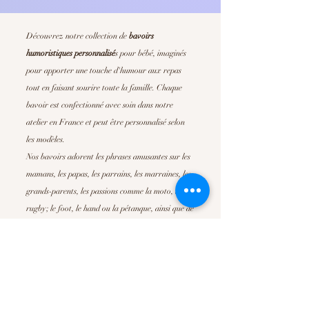
Découvrez notre collection de
bavoirs
humoristiques personnalisé
s
pour bébé, imaginés
pour apporter une touche d'humour aux repas
tout en faisant sourire toute la famille. Chaque
bavoir est confectionné avec soin dans notre
atelier en France et peut être personnalisé selon
les modèles.
Nos bavoirs adorent les phrases amusantes sur les
mamans, les papas, les parrains, les marraines, les
grands-parents, les passions comme la moto, le
rugby; le foot, le hand ou la pétanque, ainsi que de
nombreuses déclarations pleines de tendresse. Ils
sont parfait pour offrir un
cadeau de naissance
original
, un cadeau de baby shower ou simplement
pour faire plaisir à de jeunes parents.
Confortables, absorbants et faciles d'entretien, nos