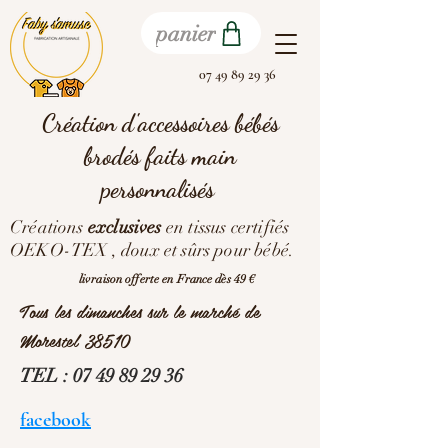
panier
07 49 89 29 36
Création d'accessoires bébés
brodés faits main
personnalisés
Créations
exclusives
en tissus certifiés
OEKO-TEX , doux et sûrs pour bébé.
livraison offerte en France dès 49 €
Tous les dimanches sur le marché de
Morestel 38510
TEL :
07 49 89 29 36
facebook