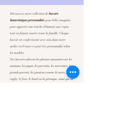
Découvrez notre collection de
bavoirs
humoristiques personnalisé
s
pour bébé, imaginés
pour apporter une touche d'humour aux repas
tout en faisant sourire toute la famille. Chaque
bavoir est confectionné avec soin dans notre
atelier en France et peut être personnalisé selon
les modèles.
Nos bavoirs adorent les phrases amusantes sur les
mamans, les papas, les parrains, les marraines, les
grands-parents, les passions comme la moto, le
rugby; le foot, le hand ou la pétanque, ainsi que de
nombreuses déclarations pleines de tendresse. Ils
sont parfait pour offrir un
cadeau de naissance
original
, un cadeau de baby shower ou simplement
pour faire plaisir à de jeunes parents.
Confortables, absorbants et faciles d'entretien, nos