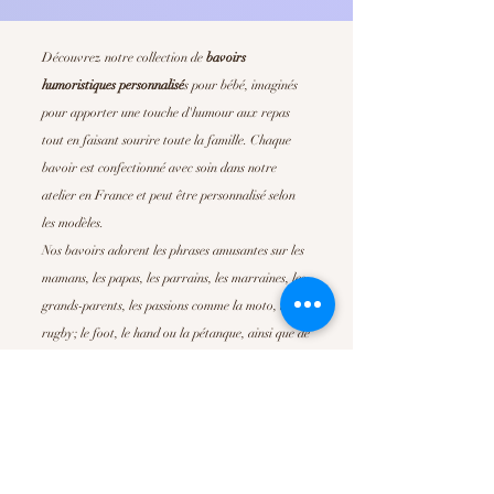
Découvrez notre collection de
bavoirs
humoristiques personnalisé
s
pour bébé, imaginés
pour apporter une touche d'humour aux repas
tout en faisant sourire toute la famille. Chaque
bavoir est confectionné avec soin dans notre
atelier en France et peut être personnalisé selon
les modèles.
Nos bavoirs adorent les phrases amusantes sur les
mamans, les papas, les parrains, les marraines, les
grands-parents, les passions comme la moto, le
rugby; le foot, le hand ou la pétanque, ainsi que de
nombreuses déclarations pleines de tendresse. Ils
sont parfait pour offrir un
cadeau de naissance
original
, un cadeau de baby shower ou simplement
pour faire plaisir à de jeunes parents.
Confortables, absorbants et faciles d'entretien, nos