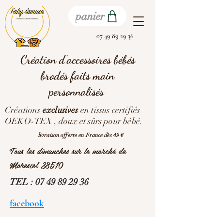
panier
07 49 89 29 36
Création d'accessoires bébés
brodés faits main
personnalisés
Créations
exclusives
en tissus certifiés
OEKO-TEX , doux et sûrs pour bébé.
livraison offerte en France dès 49 €
Tous les dimanches sur le marché de
Morestel 38510
TEL :
07 49 89 29 36
facebook