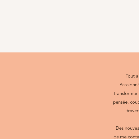
Tout 
Passionné
transformer 
pensée, coup
traver
Des nouveau
de me conta