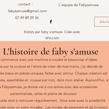
contact :
L'équipe de Fabysamuse
fabysamuse@gmail.com
07 49 89 29 36
décl
©2021 par faby s'amuse. Créé avec
Wix.com
L'histoire de faby s'amuse
a commencé avec une machine à coudre et beaucoup d'idées.
e par la couture et l'envie de créer de mes mains, j'ai décidé de
les tissus en pièces uniques, faites avec amour. Chaque création est
ée, assemblée et cousue par moi, dans mon atelier. Aujourd'hui, à
s Fabysamuse, je donne vie à vos envies avec des accessoires
personnalisés, utiles et pleins de douceur.
tés sont à retrouver régulièrement . Vous avez aussi la possibilité
cter pour un autre modèle . Les modes de paiement et de livraison