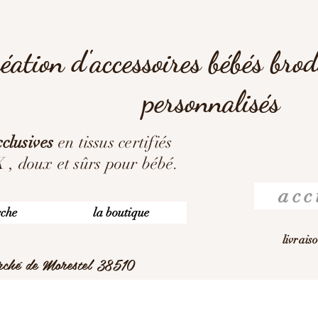
éation d'accessoires bébés bro
personnalisés
clusives
en tissus certifiés
 doux et sûrs pour bébé.
acc
rche
la boutique
livrais
arché de Morestel 38510