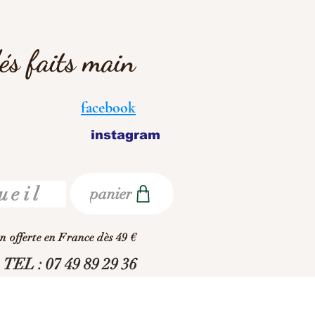
dés faits main
facebook
instagram
ueil
panier
on offerte en France dès 49 €
TEL : 07 49 89 29 36