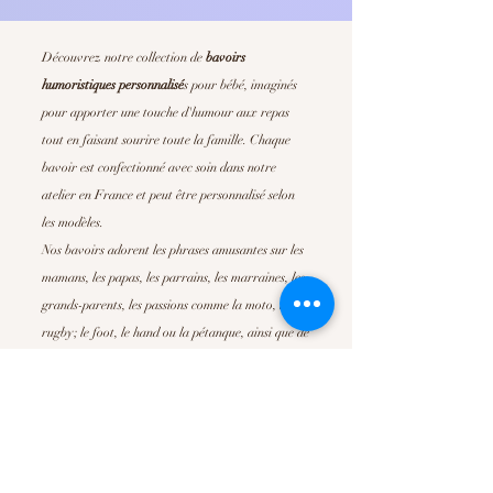
Découvrez notre collection de
bavoirs
humoristiques personnalisé
s
pour bébé, imaginés
pour apporter une touche d'humour aux repas
tout en faisant sourire toute la famille. Chaque
bavoir est confectionné avec soin dans notre
atelier en France et peut être personnalisé selon
les modèles.
Nos bavoirs adorent les phrases amusantes sur les
mamans, les papas, les parrains, les marraines, les
grands-parents, les passions comme la moto, le
rugby; le foot, le hand ou la pétanque, ainsi que de
nombreuses déclarations pleines de tendresse. Ils
sont parfait pour offrir un
cadeau de naissance
original
, un cadeau de baby shower ou simplement
pour faire plaisir à de jeunes parents.
Confortables, absorbants et faciles d'entretien, nos