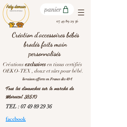
panier
07 49 89 29 36
Création d'accessoires bébés
brodés faits main
personnalisés
Créations
exclusives
en tissus certifiés
OEKO-TEX , doux et sûrs pour bébé.
livraison offerte en France dès 49 €
Tous les dimanches sur le marché de
Morestel 38510
TEL :
07 49 89 29 36
facebook