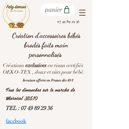
panier
07 49 89 29 36
Création d'accessoires bébés
brodés faits main
personnalisés
Créations
exclusives
en tissus certifiés
OEKO-TEX , doux et sûrs pour bébé.
livraison offerte en France dès 49 €
Tous les dimanches sur le marché de
Morestel 38510
TEL :
07 49 89 29 36
facebook