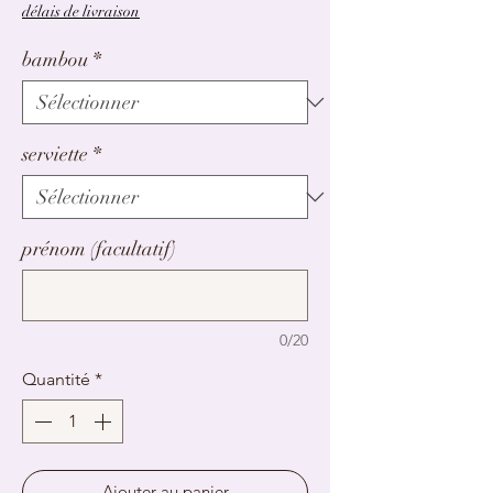
promotionnel
délais de livraison
bambou
*
serviette
*
prénom (facultatif)
0/20
Quantité
*
Ajouter au panier