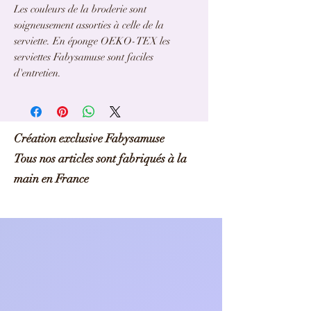
Les couleurs de la broderie sont
soigneusement assorties à celle de la
serviette. En éponge OEKO-TEX les
serviettes Fabysamuse sont faciles
d'entretien.
Compléter votre cadeau avec un
gant
ou
un
tablier
serviette éponge bambou personnalisé
contact pour toute demande d'autre option
Création exclusive Fabysamuse
fabysamuse@gmail.com
Tous nos articles sont fabriqués à la
main en France