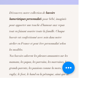
Découvrez notre collection de
bavoirs
humoristiques personnalisé
s
pour bébé, imaginés
pour apporter une touche d'humour aux repas
tout en faisant sourire toute la famille. Chaque
bavoir est confectionné avec soin dans notre
atelier en France et peut être personnalisé selon
les modèles.
Nos bavoirs adorent les phrases amusantes sur les
mamans, les papas, les parrains, les marraines, les
grands-parents, les passions comme la moto, le
rugby; le foot, le hand ou la pétanque, ainsi que de
nombreuses déclarations pleines de tendresse. Ils
sont parfait pour offrir un
cadeau de naissance
original
, un cadeau de baby shower ou simplement
pour faire plaisir à de jeunes parents.
Confortables, absorbants et faciles d'entretien, nos