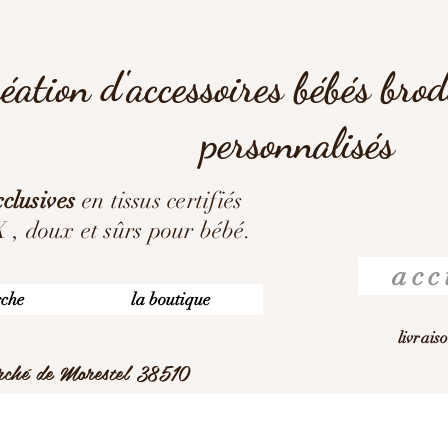
éation d'accessoires bébés bro
personnalisés
clusives
en tissus certifiés
 doux et sûrs pour bébé.
acc
rche
la boutique
livrais
arché de Morestel 38510