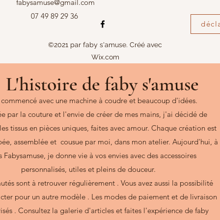
fabysamuse@gmail.com
07 49 89 29 36
décl
©2021 par faby s'amuse. Créé avec
Wix.com
L'histoire de faby s'amuse
a commencé avec une machine à coudre et beaucoup d'idées.
e par la couture et l'envie de créer de mes mains, j'ai décidé de
les tissus en pièces uniques, faites avec amour. Chaque création est
ée, assemblée et cousue par moi, dans mon atelier. Aujourd'hui, à
s Fabysamuse, je donne vie à vos envies avec des accessoires
personnalisés, utiles et pleins de douceur.
tés sont à retrouver régulièrement . Vous avez aussi la possibilité
cter pour un autre modèle . Les modes de paiement et de livraison
isés . Consultez la galerie d'articles et faites l'expérience de faby