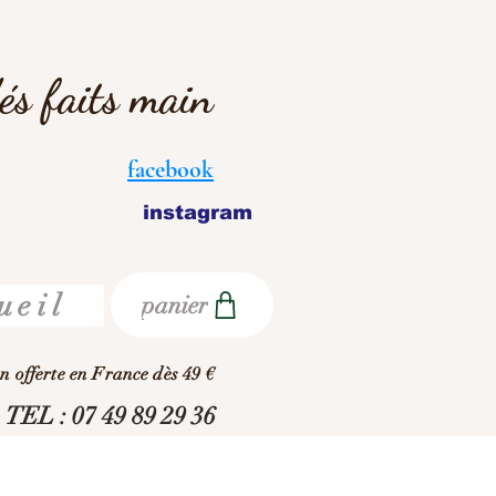
dés faits main
facebook
instagram
ueil
panier
on offerte en France dès 49 €
TEL : 07 49 89 29 36