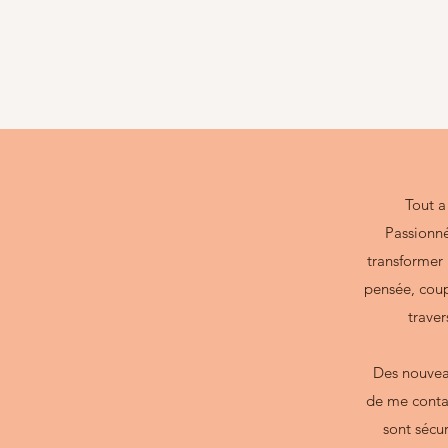
Tout 
Passionné
transformer 
pensée, coup
traver
Des nouveau
de me conta
sont sécur