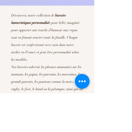
Découvrez notre collection de
bavoirs
humoristiques personnalisé
s
pour bébé, imaginés
pour apporter une touche d'humour aux repas
tout en faisant sourire toute la famille. Chaque
bavoir est confectionné avec soin dans notre
atelier en France et peut être personnalisé selon
les modèles.
Nos bavoirs adorent les phrases amusantes sur les
mamans, les papas, les parrains, les marraines, les
grands-parents, les passions comme la moto, le
rugby; le foot, le hand ou la pétanque, ainsi que de
nombreuses déclarations pleines de tendresse. Ils
sont parfait pour offrir un
cadeau de naissance
original
, un cadeau de baby shower ou simplement
pour faire plaisir à de jeunes parents.
Confortables, absorbants et faciles d'entretien, nos