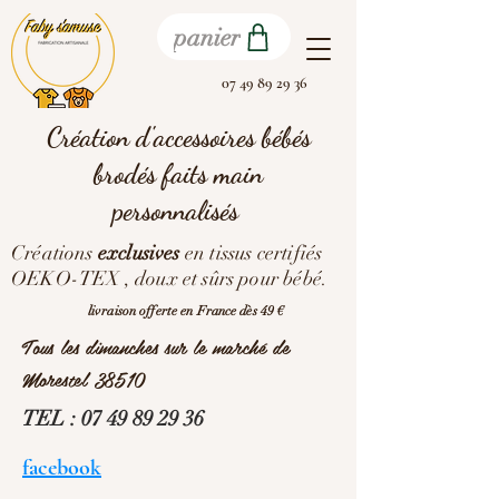
panier
07 49 89 29 36
Création d'accessoires bébés
brodés faits main
personnalisés
Créations
exclusives
en tissus certifiés
OEKO-TEX , doux et sûrs pour bébé.
livraison offerte en France dès 49 €
Tous les dimanches sur le marché de
Morestel 38510
TEL :
07 49 89 29 36
facebook