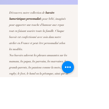
Découvrez notre collection de
bavoirs
humoristiques personnalisé
s
pour bébé, imaginés
pour apporter une touche d'humour aux repas
tout en faisant sourire toute la famille. Chaque
bavoir est confectionné avec soin dans notre
atelier en France et peut être personnalisé selon
les modèles.
Nos bavoirs adorent les phrases amusantes sur les
mamans, les papas, les parrains, les marraines, les
grands-parents, les passions comme la moto, le
rugby; le foot, le hand ou la pétanque, ainsi que de
nombreuses déclarations pleines de tendresse. Ils
sont parfait pour offrir un
cadeau de naissance
original
, un cadeau de baby shower ou simplement
pour faire plaisir à de jeunes parents.
Confortables, absorbants et faciles d'entretien, nos