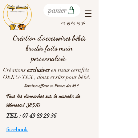
panier
07 49 89 29 36
Création d'accessoires bébés
brodés faits main
personnalisés
Créations
exclusives
en tissus certifiés
OEKO-TEX , doux et sûrs pour bébé.
livraison offerte en France dès 49 €
Tous les dimanches sur le marché de
Morestel 38510
TEL :
07 49 89 29 36
facebook