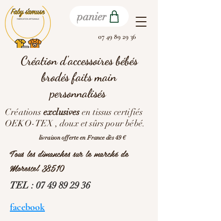
panier
07 49 89 29 36
Création d'accessoires bébés
brodés faits main
personnalisés
Créations
exclusives
en tissus certifiés
OEKO-TEX , doux et sûrs pour bébé.
livraison offerte en France dès 49 €
Tous les dimanches sur le marché de
Morestel 38510
TEL :
07 49 89 29 36
facebook