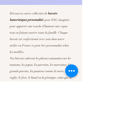
Découvrez notre collection de
bavoirs
humoristiques personnalisé
s
pour bébé, imaginés
pour apporter une touche d'humour aux repas
tout en faisant sourire toute la famille. Chaque
bavoir est confectionné avec soin dans notre
atelier en France et peut être personnalisé selon
les modèles.
Nos bavoirs adorent les phrases amusantes sur les
mamans, les papas, les parrains, les marraines, les
grands-parents, les passions comme la moto, le
rugby; le foot, le hand ou la pétanque, ainsi que de
nombreuses déclarations pleines de tendresse. Ils
sont parfait pour offrir un
cadeau de naissance
original
, un cadeau de baby shower ou simplement
pour faire plaisir à de jeunes parents.
Confortables, absorbants et faciles d'entretien, nos