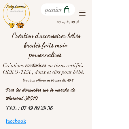
panier
07 49 89 29 36
Création d'accessoires bébés
brodés faits main
personnalisés
Créations
exclusives
en tissus certifiés
OEKO-TEX , doux et sûrs pour bébé.
livraison offerte en France dès 49 €
Tous les dimanches sur le marché de
Morestel 38510
TEL :
07 49 89 29 36
facebook