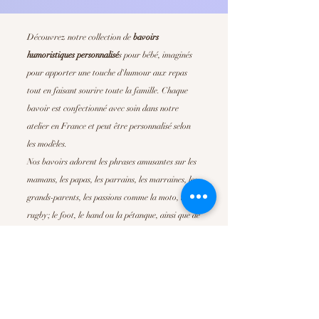
Découvrez notre collection de
bavoirs
humoristiques personnalisé
s
pour bébé, imaginés
pour apporter une touche d'humour aux repas
tout en faisant sourire toute la famille. Chaque
bavoir est confectionné avec soin dans notre
atelier en France et peut être personnalisé selon
les modèles.
Nos bavoirs adorent les phrases amusantes sur les
mamans, les papas, les parrains, les marraines, les
grands-parents, les passions comme la moto, le
rugby; le foot, le hand ou la pétanque, ainsi que de
nombreuses déclarations pleines de tendresse. Ils
sont parfait pour offrir un
cadeau de naissance
original
, un cadeau de baby shower ou simplement
pour faire plaisir à de jeunes parents.
Confortables, absorbants et faciles d'entretien, nos