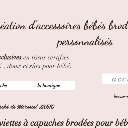
éation d'accessoires bébés bro
personnalisés
clusives
en tissus certifiés
 doux et sûrs pour bébé.
acc
rche
la boutique
livrais
arché de Morestel 38510
viettes à capuches brodées pour béb