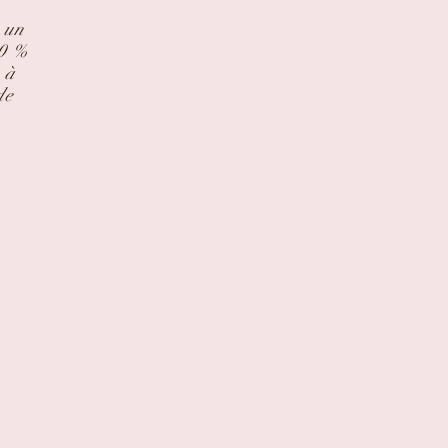
 un
40 %
 à
de