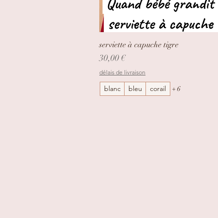
serviette à capuche tigre
Aperçu rapide
Prix
30,00 €
délais de livraison
blanc
bleu
corail
+ 6