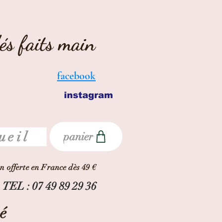
dés faits main
facebook
instagram
ueil
panier
on offerte en France dès 49 €
TEL : 07 49 89 29 36
é