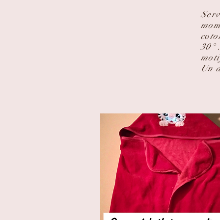
Serv
mome
coto
30° 
moti
Un 