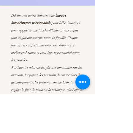
Découvrez notre collection de
bavoirs
humoristiques personnalisé
s
pour bébé, imaginés
pour apporter une touche d'humour aux repas
tout en faisant sourire toute la famille. Chaque
bavoir est confectionné avec soin dans notre
atelier en France et peut être personnalisé selon
les modèles.
Nos bavoirs adorent les phrases amusantes sur les
mamans, les papas, les parrains, les marraines, les
grands-parents, les passions comme la moto, le
rugby; le foot, le hand ou la pétanque, ainsi que de
nombreuses déclarations pleines de tendresse. Ils
sont parfait pour offrir un
cadeau de naissance
original
, un cadeau de baby shower ou simplement
pour faire plaisir à de jeunes parents.
Confortables, absorbants et faciles d'entretien, nos