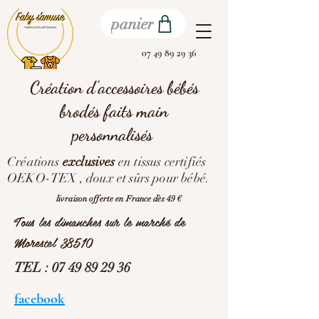
panier
07 49 89 29 36
Création d'accessoires bébés
brodés faits main
personnalisés
Créations
exclusives
en tissus certifiés
OEKO-TEX , doux et sûrs pour bébé.
livraison offerte en France dès 49 €
Tous les dimanches sur le marché de
Morestel 38510
TEL :
07 49 89 29 36
facebook